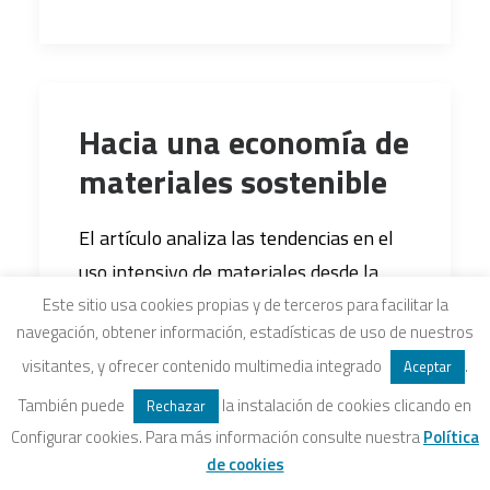
Hacia una economía de
materiales sostenible
El artículo analiza las tendencias en el
uso intensivo de materiales desde la
Revolución Industrial hasta nuestros
Este sitio usa cookies propias y de terceros para facilitar la
navegación, obtener información, estadísticas de uso de nuestros
días, con especial atención a la cara
visitantes, y ofrecer contenido multimedia integrado
.
Aceptar
oculta del consumo. Aborda asimismo
También puede
la instalación de cookies clicando en
las distintas vías e iniciativas para
Rechazar
Configurar cookies. Para más información consulte nuestra
Política
lograr una progresiva
de cookies
“desmaterialización” de nuestras