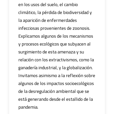
en los usos del suelo, el cambio
climático, la pérdida de biodiversidad y
la aparición de enfermerdades
infecciosas provenientes de zoonosis.
Explicamos algunos de los mecanismos
y procesos ecológicos que subyacen al
surgimiento de esta amenaza y su
relación con los extractivismos, como la
Resumen
:
ganadería industrial, y la globalización.
Análisis histórico sobre la evolución del
Invitamos asimismo a la reflexión sobre
flujo de información, desde la Edad
algunos de los impactos socioecológicos
Media, la invención de la imprenta y el
de la desregulación ambiental que se
auge de los medios de comunicación de
está generando desde el estallido de la
masas. El autor considera la compleja
pandemia.
relación entre información y verdad,