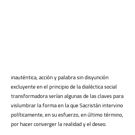
de sensibilidades en el campo de esta tradición
emancipatoria. De los nuevos problemas que se
CART
planteaban y de los nuevos movimientos que
Tu carrito está vacío.
surgían, consideró más importantes, aunque no
únicos, el ecologismo, el feminismo y el
movimiento por la paz. Integración de ciencia,
política y subjetividad en el individuo, concreción
de la vida, mantener posiciones de forma no
inauténtica, acción y palabra sin disyunción
excluyente en el principio de la dialéctica social
transformadora serían algunas de las claves para
vislumbrar la forma en la que Sacristán intervino
políticamente, en su esfuerzo, en último término,
por hacer converger la realidad y el deseo.