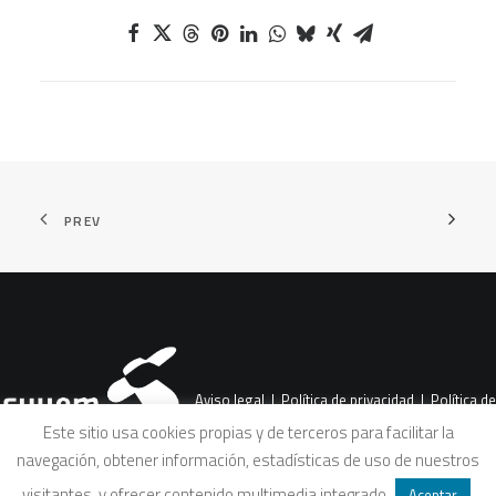
PREV
Aviso legal
|
Política de privacidad
|
Política de
Este sitio usa cookies propias y de terceros para facilitar la
navegación, obtener información, estadísticas de uso de nuestros
cookies
|
Condiciones legales de venta
visitantes, y ofrecer contenido multimedia integrado
.
Aceptar