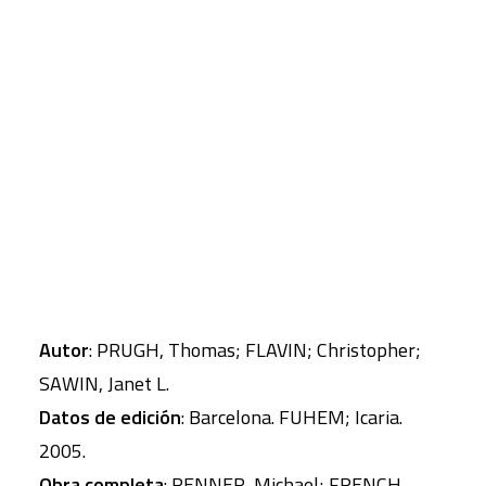
utilización, que está aumentando
aceleradamente, es responsable de la mayor
CART
Tu carrito está vacío.
parte de las emisiones de gases de efecto
invernadero. Si el petróleo contribuyó un día a
afianzar la seguridad humana, hoy nos hace
mucho más vulnerables.
Autor
: PRUGH, Thomas; FLAVIN; Christopher;
SAWIN, Janet L.
Datos de edición
: Barcelona. FUHEM; Icaria.
2005.
Obra completa
: RENNER, Michael; FRENCH,