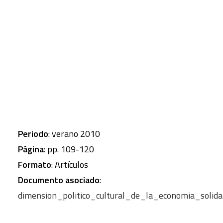
compromiso.
CART
Tu carrito está vacío.
Autor
: JOVER, Daniel
Revista
: Papeles de relaciones ecosociales y
cambio global
Numero
: núm. 110
Periodo
: verano 2010
Página
: pp. 109-120
Formato
: Artículos
Documento asociado
:
dimension_politico_cultural_de_la_economia_solid