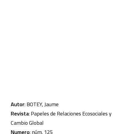
en circunstancias diferentes, y a pesar de haber
sido doctrinas condenadas, los movimientos
CART
Tu carrito está vacío.
disidentes y de herejes tarde o temprano
renacen. La herejía y los movimientos
alternativos son un fenómeno de permanente
ubicuidad, siempre perseguidos y siempre
resucitados.
Autor
: BOTEY, Jaume
Revista
: Papeles de Relaciones Ecosociales y
Cambio Global
Numero
: núm. 125