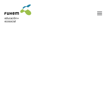
FUHEM
ÁREA EDUCATIVA
Diversidades
ÁREA ECOSOCIAL
60 ANIVERSARIO
20 AGOSTO, 2018
PATRONATO Y EQUIPO DIRECTIVO
TRANSPARENCIA Y BUENAS PRÁCTICAS
La antropología social surge al intentar ofrecer
TRAYECTORIA
un conocimiento sistemático de formas de
PREMIOS Y RECONOCIMIENTOS
organización social y cultural distintas a la propia.
TRABAJAMOS EN RED
Desde su institucionalización como disciplina en el
TRABAJA EN FUHEM
siglo XIX en el contexto anglosajón, esta rama de
COMUNIDAD FUHEM