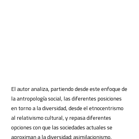
riqueza, entre otras- sin olvidar las muy variadas
maneras de percibir, entender y dar sentido al
CART
mundo que rodea a cada persona: las
Tu carrito está vacío.
concepciones de la familia, del tiempo, de las
relaciones con otros hombres y mujeres, de la
naturaleza… es decir, lo que se ha venido a
denominar como las diversas cosmovisiones que
son compartidas por cada grupo humano.
El autor analiza, partiendo desde este enfoque de
la antropología social, las diferentes posiciones
en torno a la diversidad, desde el etnocentrismo
al relativismo cultural, y repasa diferentes
opciones con que las sociedades actuales se
aproximan a la diversidad: asimilacionismo,