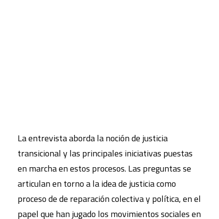
entrevista a Pablo de Greiff, director del área de
investigación del Centro Internacional para la
CART
Justicia Transicional y uno de los expertos
Tu carrito está vacío.
internacionales más reconocidos en programas
de reparación a víctimas. Ha sido asesor en Perú,
Guatemala, Marruecos, entre otros países, y
prestado su apoyo a la Corte Penal Internacional
y a las Naciones Unidas.
La entrevista aborda la noción de justicia
transicional y las principales iniciativas puestas
en marcha en estos procesos. Las preguntas se
articulan en torno a la idea de justicia como
proceso de de reparación colectiva y política, en el
papel que han jugado los movimientos sociales en