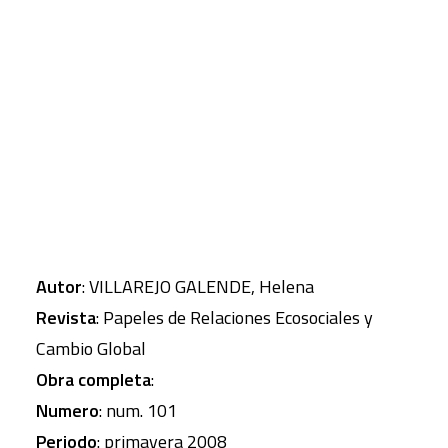
espacios deliberadamente planificados, espacios
esterilizados, disneyficados, musealizados o
CART
Tu carrito está vacío.
teatralizados con una clara finalidad: el aumento
del consumo, el incremento de las ventas y, en
fin, la mercantilización de los espacios públicos.
Autor
: VILLAREJO GALENDE, Helena
Revista
: Papeles de Relaciones Ecosociales y
Cambio Global
Obra completa
:
Numero
: num. 101
Periodo
: primavera 2008