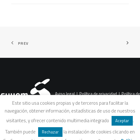
PREV
Aviso legal
|
Política de privacidad
|
Política de
Este sitio usa cookies propias y de terceros para facilitar la
navegación, obtener información, estadísticas de uso de nuestros
cookies
|
Condiciones legales de venta
visitantes, y ofrecer contenido multimedia integrado
.
Aceptar
También puede
la instalación de cookies clicando en
Rechazar