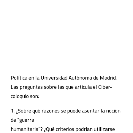
Buey, Catedrático de Filosofía Moral y Política de
la Universidad Pompeu Fabra; Federico Mayor
CART
Zaragoza, Presidente de la Fundación Cultura de
Tu carrito está vacío.
Paz; Alejandro Pozo, Investigador del Centre
Delàs (Barcelona) y del Instituto
Interuniversitario de Desarrollo Social y Paz
(IUDESP); Miguel Romero, Editor de la revista
Viento Sur y Carlos Taibo, Profesor de Ciencia
Política en la Universidad Autónoma de Madrid.
Las preguntas sobre las que articula el Ciber-
coloquio son:
1. ¿Sobre qué razones se puede asentar la noción
de “guerra
humanitaria”? ¿Qué criterios podrían utilizarse