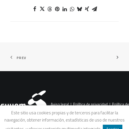
PREV
Aviso legal
|
Política de privacidad
|
Política de
Este sitio usa cookies propias y de terceros para facilitar la
navegación, obtener información, estadísticas de uso de nuestros
cookies
|
Condiciones legales de venta
visitantes, y ofrecer contenido multimedia integrado
.
Aceptar