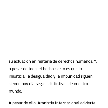
nunca. Sólo unos pocos se han negado
tajantemente a que la comunidad internacional
CART
ejerza el derecho a inspeccionar su historial de
Tu carrito está vacío.
derechos humanos. El 2007 ha sido el primer año
de pleno funcionamiento del Consejo de Derechos
Humanos de la ONU, a través del cual todos los
Estados miembros de la organización han
aceptado un debate público sobre
su actuación en materia de derechos humanos. Y,
a pesar de todo, el hecho cierto es que la
injusticia, la desigualdad y la impunidad siguen
siendo hoy día rasgos distintivos de nuestro
mundo.
A pesar de ello, Amnistía Internacional advierte