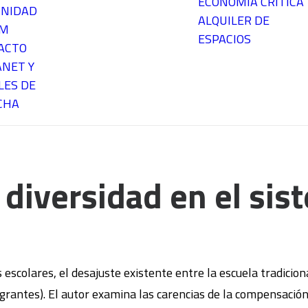
ECONOMÍA CRÍTICA
NIDAD
ALQUILER DE
EM
ESPACIOS
ACTO
ANET Y
LES DE
CHA
a diversidad en el si
dos escolares, el desajuste existente entre la escuela tradici
nmigrantes). El autor examina las carencias de la compensaci