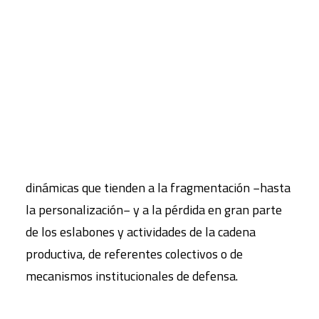
Y en esta transición se han invisibilizado y
CART
debilitado hasta la volatilización gran parte de
Tu carrito está vacío.
las seguridades jurídicas que construían la norma
de trabajo, con ello los sistemas salariales, y de
incentivos, la duración de los contratos y la
estructura y agentes de la negociación colectiva
han estallado en un conjunto completísimo de
dinámicas que tienden a la fragmentación −hasta
la personalización− y a la pérdida en gran parte
de los eslabones y actividades de la cadena
productiva, de referentes colectivos o de
mecanismos institucionales de defensa.