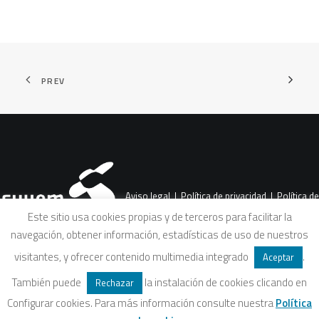
PREV
Aviso legal
|
Política de privacidad
|
Política de
Este sitio usa cookies propias y de terceros para facilitar la
navegación, obtener información, estadísticas de uso de nuestros
cookies
|
Condiciones legales de venta
visitantes, y ofrecer contenido multimedia integrado
.
Aceptar
También puede
la instalación de cookies clicando en
Rechazar
Configurar cookies. Para más información consulte nuestra
Política