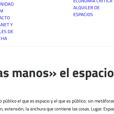
ECONOMÍA CRÍTICA
NIDAD
ALQUILER DE
EM
ESPACIOS
ACTO
ANET Y
LES DE
CHA
as manos» el espacio
io público el que es espacio y el que es público; sin metáfor
n, extensión, la anchura que contiene las cosas. Lugar. Espa