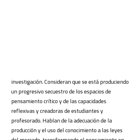
no rentables. Ante las múltiples inquietudes que
tienen, lo que correspondería serían respuestas,
CART
explicaciones y debates sobre modelos posibles
Tu carrito está vacío.
Pero dentro de la comunidad universitaria, el
personal docente e investigador y el personal de
administración y servicios también han llevado a
cabo sus denuncias en dos campos distintos: el
primero en la enseñanza, el aprendizaje y la
investigación. Consideran que se está produciendo
un progresivo secuestro de los espacios de
pensamiento crítico y de las capacidades
reflexivas y creadoras de estudiantes y
profesorado. Hablan de la adecuación de la
producción y el uso del conocimiento a las leyes
del mercado, transformando el pensamiento en