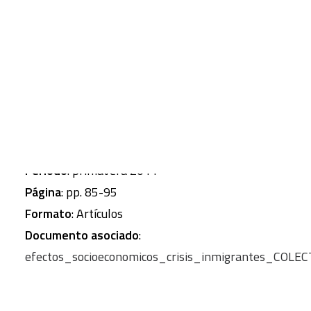
CART
Tu carrito está vacío.
Autor corporativo
: COLECTIVO IOÉ
Revista
: Papeles de relaciones ecosociales y
cambio global
Numero
: núm. 113
Periodo
: primavera 2011
Página
: pp. 85-95
Formato
: Artículos
Documento asociado
:
efectos_socioeconomicos_crisis_inmigrantes_COLE