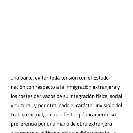
los migrantes más allá de sus fronteras
habituales. Las fuerzas de la globalización
CART
pueden
Tu carrito está vacío.
ser analizadas ahora desde el punto de vista de
sus efectos “localizadores”.
El capitalismo contemporáneo gana con ello una
nueva flexibilidad en la contratación de mano de
obra que además permite a las empresas, por
una parte, evitar toda tensión con el Estado-
nación con respecto a la inmigración extranjera y
los costes derivados de su integración física, social
y cultural, y por otra, dado el carácter invisible del
trabajo virtual, no manifestar públicamente su
preferencia por una mano de obra extranjera
altamente cualificada, más flexible y barata. La