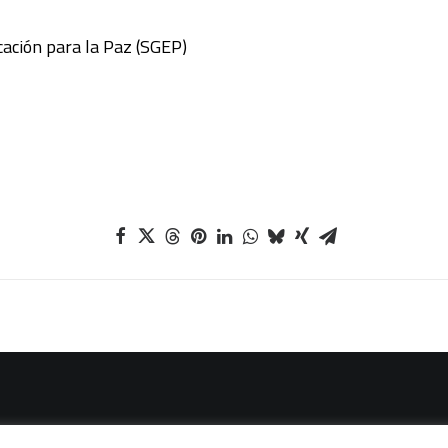
cación para la Paz (SGEP)
vacidad
|
Política de cookies
|
Condiciones legales de venta