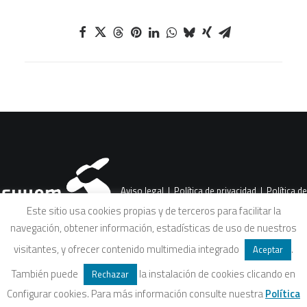
Aviso legal
|
Política de privacidad
|
Política de
Este sitio usa cookies propias y de terceros para facilitar la
navegación, obtener información, estadísticas de uso de nuestros
cookies
|
Condiciones legales de venta
visitantes, y ofrecer contenido multimedia integrado
.
Aceptar
También puede
la instalación de cookies clicando en
Rechazar
Configurar cookies. Para más información consulte nuestra
Política