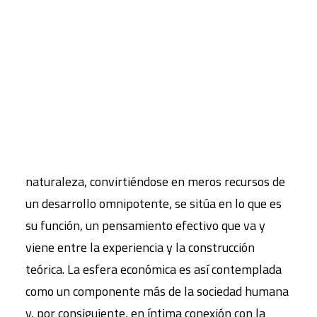
una comprensión de la estructura y dinámica de
aquellos aspectos de las actividades sociales que
CART
denominamos “sistema económico” desde la
Tu carrito está vacío.
perspectiva de la atención de las necesidades
humanas básicas, incluidas dentro del marco
social y ecológico.
Así pues, la economía que se había insubordinado,
poniéndose por encima de los seres humanos y la
naturaleza, convirtiéndose en meros recursos de
un desarrollo omnipotente, se sitúa en lo que es
su función, un pensamiento efectivo que va y
viene entre la experiencia y la construcción
teórica. La esfera económica es así contemplada
como un componente más de la sociedad humana
y, por consiguiente, en íntima conexión con la