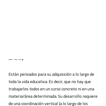
perspectiva ecosocial, los aprendizajes
ecosociales se pueden poner al mismo nivel que
CART
Tu carrito está vacío.
las competencias específicas marcadas por la ley.
En algunos casos, matizan y completan
elementos que ya aparecen en varias materias o
áreas de la LOMLOE, en otros aportan nuevos
aprendizajes reforzando la dimensión ecosocial
de la ley.
Están pensados para su adquisición a lo largo de
toda la vida educativa. Es decir, que no hay que
trabajarlos todos en un curso concreto ni en una
materia/área determinada. Su desarrollo requiere
de una coordinación vertical (a lo largo de los