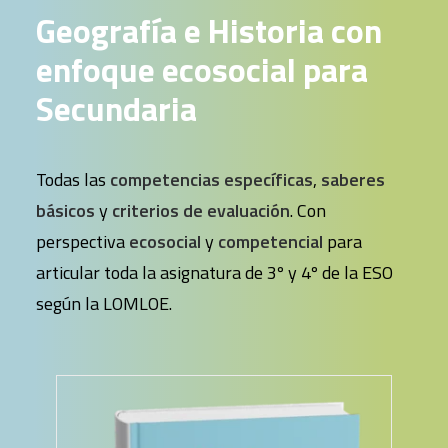
Geografía e Historia con
enfoque ecosocial para
Secundaria
Todas las
competencias específicas
,
saberes
básicos
y
criterios de evaluación
. Con
perspectiva
ecosocial
y
competencial
para
articular toda la asignatura de 3º y 4º de la ESO
según la LOMLOE.