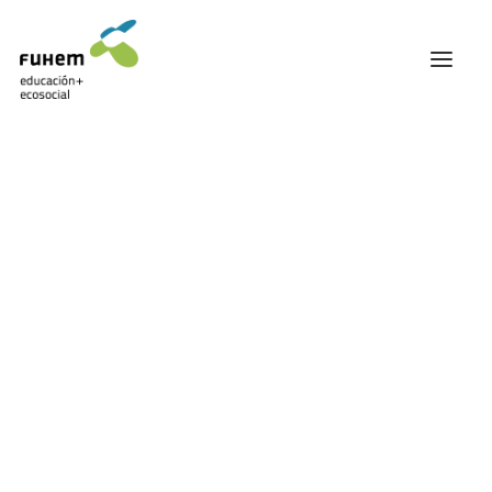
FUHEM
ÁREA EDUCATIVA
ÁREA ECOSOCIAL
Mostrando el único resultado
60 ANIVERSARIO
PATRONATO Y EQUIPO DIRECTIVO
TRANSPARENCIA Y BUENAS PRÁCTICAS
TRAYECTORIA
PREMIOS Y RECONOCIMIENTOS
TRABAJAMOS EN RED
TRABAJA EN FUHEM
COMUNIDAD FUHEM