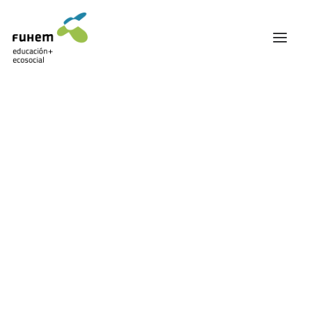
FUHEM
ÁREA EDUCATIVA
ÁREA ECOSOCIAL
Mostrando el único resultado
60 ANIVERSARIO
PATRONATO Y EQUIPO DIRECTIVO
TRANSPARENCIA Y BUENAS PRÁCTICAS
TRAYECTORIA
PREMIOS Y RECONOCIMIENTOS
TRABAJAMOS EN RED
TRABAJA EN FUHEM
COMUNIDAD FUHEM