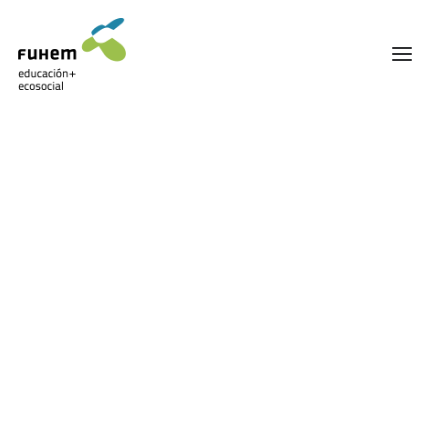
FUHEM
ÁREA EDUCATIVA
ÁREA ECOSOCIAL
Mostrando el único resultado
60 ANIVERSARIO
PATRONATO Y EQUIPO DIRECTIVO
TRANSPARENCIA Y BUENAS PRÁCTICAS
TRAYECTORIA
PREMIOS Y RECONOCIMIENTOS
TRABAJAMOS EN RED
TRABAJA EN FUHEM
COMUNIDAD FUHEM