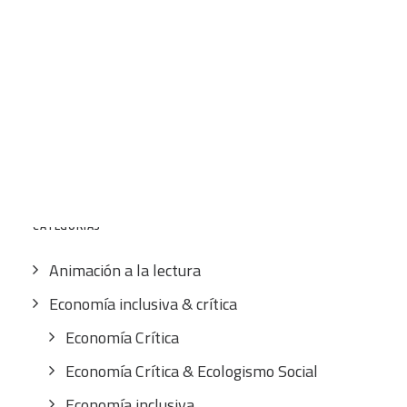
12,00
€
IVA inc.
CART
Tu carrito está vacío.
Buscar
por:
CATEGORÍAS
Animación a la lectura
Economía inclusiva & crítica
Economía Crítica
Economía Crítica & Ecologismo Social
Economía inclusiva