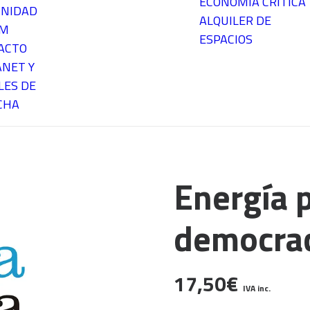
ECONOMÍA CRÍTICA
NIDAD
ALQUILER DE
EM
ESPACIOS
ACTO
ANET Y
LES DE
CHA
Energía p
democra
17,50
€
IVA inc.