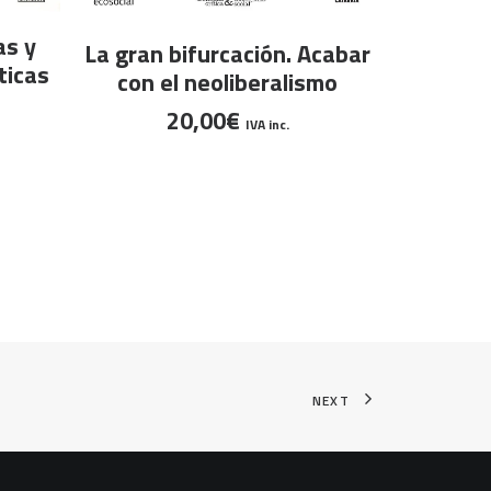
as y
AÑADIR AL CARRITO
AÑA
La gran bifurcación. Acabar
El tra
ticas
con el neoliberalismo
Historia,
(Segunda
20,00
€
IVA inc.
NEXT