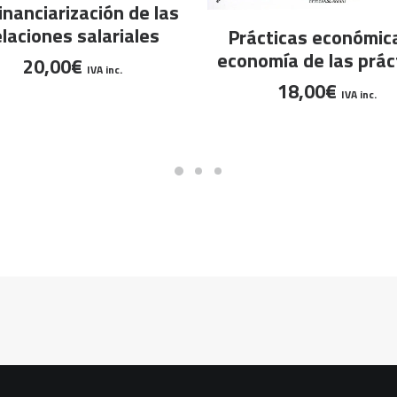
AÑADIR AL CARRITO
inanciarización de las
AÑADIR AL CARRITO
elaciones salariales
Prácticas económic
economía de las prác
20,00
€
IVA inc.
18,00
€
IVA inc.