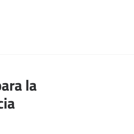
ara la
cia