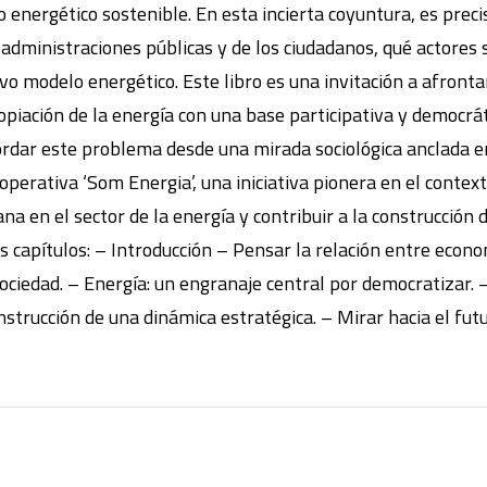
o energético sostenible. En esta incierta coyuntura, es prec
s administraciones públicas y de los ciudadanos, qué actore
vo modelo energético. Este libro es una invitación a afronta
opiación de la energía con una base participativa y democráti
bordar este problema desde una mirada sociológica anclada e
 cooperativa ‘Som Energia’, una iniciativa pionera en el cont
ana en el sector de la energía y contribuir a la construcció
es capítulos: – Introducción – Pensar la relación entre econo
sociedad. – Energía: un engranaje central por democratizar.
nstrucción de una dinámica estratégica. – Mirar hacia el fut