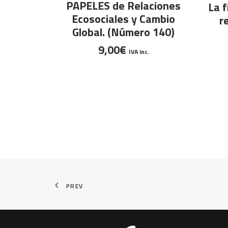
AÑADIR AL CARRITO
PAPELES de Relaciones
La f
Ecosociales y Cambio
r
Global. (Número 140)
9,00
€
IVA inc.
PREV