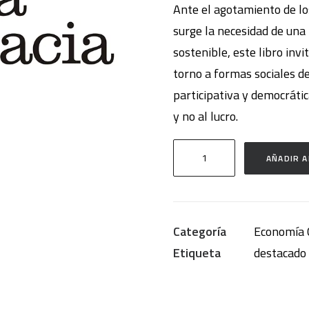
Ante el agotamiento de lo
surge la necesidad de una
sostenible, este libro invi
torno a formas sociales d
participativa y democrátic
y no al lucro.
Energía
AÑADIR A
para
la
democracia
Categoría
Economía C
cantidad
Etiqueta
destacado