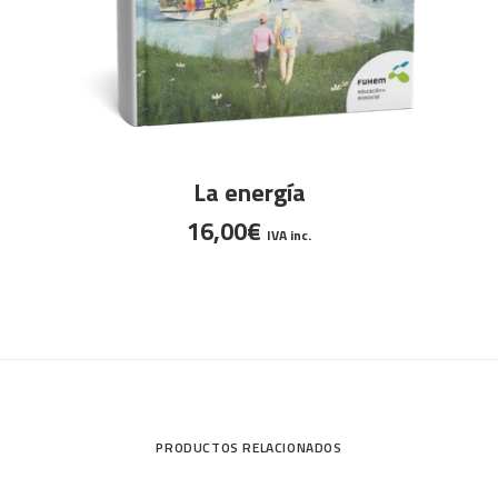
AÑADIR AL CARRITO
La energía
16,00
€
IVA inc.
S
PRODUCTOS RELACIONADOS