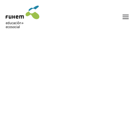
FUHEM
ÁREA EDUCATIVA
ÁREA ECOSOCIAL
¡OFERTA!
60 ANIVERSARIO
PATRONATO Y EQUIPO DIRECTIVO
TRANSPARENCIA Y BUENAS PRÁCTICAS
TRAYECTORIA
PREMIOS Y RECONOCIMIENTOS
TRABAJAMOS EN RED
TRABAJA EN FUHEM
COMUNIDAD FUHEM