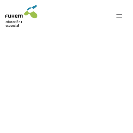
FUHEM
ÁREA EDUCATIVA
ÁREA ECOSOCIAL
60 ANIVERSARIO
PATRONATO Y EQUIPO DIRECTIVO
TRANSPARENCIA Y BUENAS PRÁCTICAS
TRAYECTORIA
PREMIOS Y RECONOCIMIENTOS
TRABAJAMOS EN RED
TRABAJA EN FUHEM
COMUNIDAD FUHEM