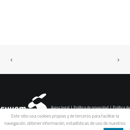
Aviso legal
|
Política de privacidad
|
Política de
Este sitio usa cookies propias y de terceros para facilitar la
navegación, obtener información, estadísticas de uso de nuestros
cookies
|
Condiciones legales de venta