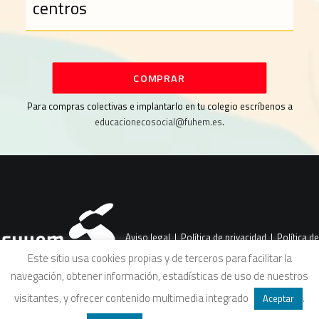
centros
COMPRAR
Para compras colectivas e implantarlo en tu colegio escríbenos a
educacionecosocial@fuhem.es
.
Aviso legal
|
Política de privacidad
|
Política de
Este sitio usa cookies propias y de terceros para facilitar la
navegación, obtener información, estadísticas de uso de nuestros
cookies
|
Condiciones legales de venta
visitantes, y ofrecer contenido multimedia integrado
.
Aceptar