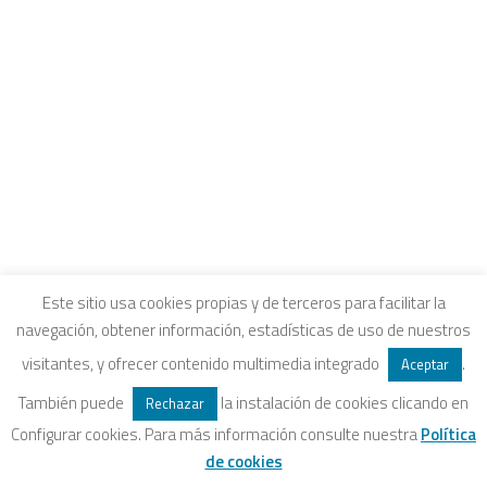
CONTACTO
INTRANET Y CANALES DE ESCUCHA
COLEGIOS FUHEM
EDUCACIÓN ECOSOCIAL
SELLO ECOSOCIAL
REVISTA PAPELES
INFORME ECOSOCIAL
DOSIERES ECOSOCIALES
COLECCIÓN ECONOMÍA INCLUSIVA
Aviso legal
|
Política de privacidad
|
Política de
ECONOMÍA CRÍTICA
Este sitio usa cookies propias y de terceros para facilitar la
navegación, obtener información, estadísticas de uso de nuestros
ALQUILER DE ESPACIOS
cookies
|
Condiciones legales de venta
visitantes, y ofrecer contenido multimedia integrado
.
Aceptar
También puede
la instalación de cookies clicando en
Rechazar
Configurar cookies. Para más información consulte nuestra
Política
SEARCH
de cookies