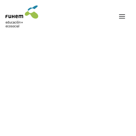
FUHEM
Nothing found.
ÁREA EDUCATIVA
ÁREA ECOSOCIAL
60 ANIVERSARIO
PATRONATO Y EQUIPO DIRECTIVO
TRANSPARENCIA Y BUENAS PRÁCTICAS
TRAYECTORIA
PREMIOS Y RECONOCIMIENTOS
TRABAJAMOS EN RED
TRABAJA EN FUHEM
COMUNIDAD FUHEM