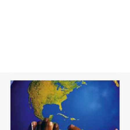
Ampliar el concepto de
seguridad
CART
Tu carrito está vacío.
Los retos a la seguridad rebasan hoy
aquellos que se entendían durante la
Guerra Fría y engloban diversos
factores como…