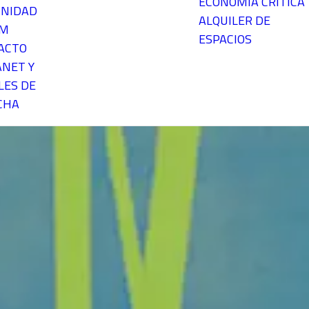
ECONOMÍA CRÍTICA
NIDAD
ALQUILER DE
EM
ESPACIOS
ACTO
ANET Y
LES DE
CHA