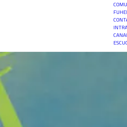
COMU
FUH
CONT
INTR
CANA
ESCU