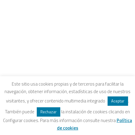
CONTACTO
INTRANET Y CANALES DE ESCUCHA
COLEGIOS FUHEM
EDUCACIÓN ECOSOCIAL
SELLO ECOSOCIAL
REVISTA PAPELES
INFORME ECOSOCIAL
DOSIERES ECOSOCIALES
COLECCIÓN ECONOMÍA INCLUSIVA
Aviso legal
|
Política de privacidad
|
Política de
ECONOMÍA CRÍTICA
Este sitio usa cookies propias y de terceros para facilitar la
navegación, obtener información, estadísticas de uso de nuestros
ALQUILER DE ESPACIOS
cookies
|
Condiciones legales de venta
visitantes, y ofrecer contenido multimedia integrado
.
Aceptar
También puede
la instalación de cookies clicando en
Rechazar
Configurar cookies. Para más información consulte nuestra
Política
SEARCH
de cookies