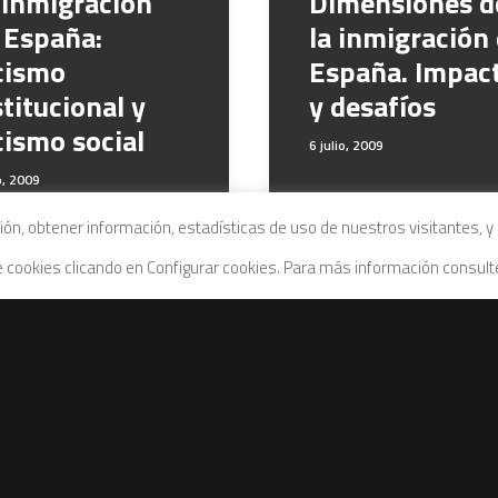
 inmigración
Dimensiones d
 España:
la inmigración
cismo
España. Impac
stitucional y
y desafíos
cismo social
6 julio, 2009
o, 2009
ación, obtener información, estadísticas de uso de nuestros visitantes,
de cookies clicando en Configurar cookies. Para más información consul
Urbanización,
migración y
exclusión socia
viñetas desde 
«villas miseria
20 noviembre, 2008