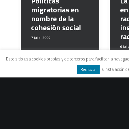
Políticas
La
migratorias en
en
nombre de la
ra
cohesión social
in
ra
7 julio, 2009
6 juli
Este sitio usa cookies propias y de terceros para facilitar la naveg
la instalación 
Rechazar
La reforma del
marco jurídico de
la inmigración:
políticas que no
superan el test
básico