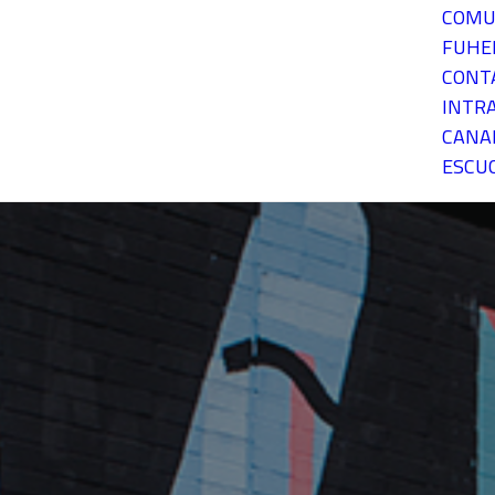
COMU
FUH
CONT
INTR
CANA
ESCU