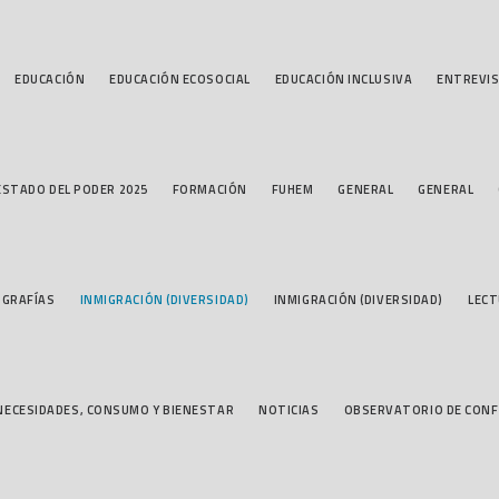
EDUCACIÓN
EDUCACIÓN ECOSOCIAL
EDUCACIÓN INCLUSIVA
ENTREVI
ESTADO DEL PODER 2025
FORMACIÓN
FUHEM
GENERAL
GENERAL
OGRAFÍAS
INMIGRACIÓN (DIVERSIDAD)
INMIGRACIÓN (DIVERSIDAD)
LEC
NECESIDADES, CONSUMO Y BIENESTAR
NOTICIAS
OBSERVATORIO DE CONF