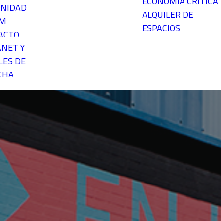
ECONOMÍA CRÍTICA
NIDAD
ALQUILER DE
EM
ESPACIOS
ACTO
ANET Y
LES DE
CHA