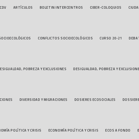
 CDV
ARTÍCULOS
BOLETIN INTERCENTROS
CIBER-COLOQUIOS
CIUDA
SOCIOECOLÓGICOS
CONFLICTOS SOCIOECOLÓGICOS
CURSO 20-21
DEBA
ESIGUALDAD, POBREZA Y EXCLUSIONES
DESIGUALDAD, POBREZA Y EXCLUSION
ACIONES
DIVERSIDAD Y MIGRACIONES
DOSIERES ECOSOCIALES
DOSSIER
OMÍA POLÍTICA Y CRISIS
ECONOMÍA POLÍTICA Y CRISIS
ECOS A FONDO