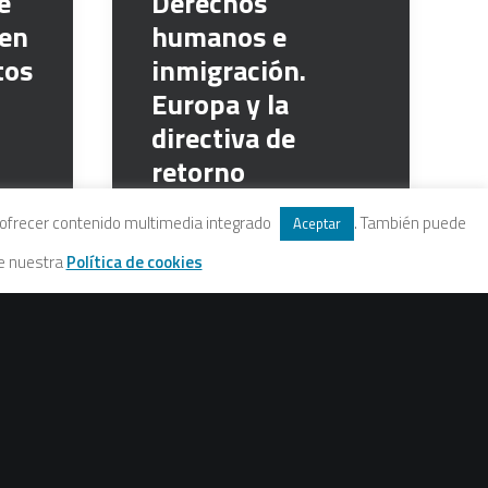
e
Derechos
 en
humanos e
tos
inmigración.
Europa y la
directiva de
retorno
6 julio, 2009
 y ofrecer contenido multimedia integrado
. También puede
Aceptar
te nuestra
Política de cookies
l:
las
»