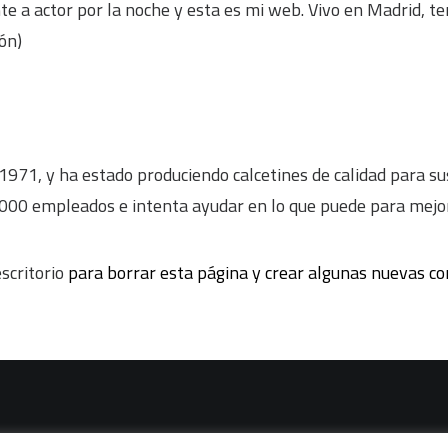
ante a actor por la noche y esta es mi web. Vivo en Madrid,
ón)
971, y ha estado produciendo calcetines de calidad para su
000 empleados e intenta ayudar en lo que puede para mejor
escritorio
para borrar esta página y crear algunas nuevas con
vacidad
|
Política de cookies
|
Condiciones legales de venta