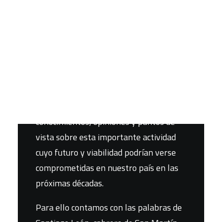
CART
Tu carrito está vacío.
El presente
podcast
ha reunido a tres
personas ligadas al mundo del pastoreo
y la ganadería extensiva en España
para conocer de primera mano sus
conocimientos, opiniones y puntos de
vista sobre esta importante actividad
cuyo futuro y viabilidad podrían verse
comprometidas en nuestro país en las
próximas décadas.
Para ello contamos con las palabras de