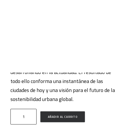
27,00
€
IVA inc.
CART
Tu carrito está vacío.
Esta edición de La Situación del Mundo, titulada
“Ciudades sostenibles. Del sueño a la acción”,
recoge los desafíos más apremiantes que
enfrentan las comunidades urbanas y las
soluciones más prometedoras que se están
desarrollando en la actualidad. El resultado de
todo ello conforma una instantánea de las
ciudades de hoy y una visión para el futuro de la
sostenibilidad urbana global.
Ciudades
AÑADIR AL CARRITO
sostenibles.