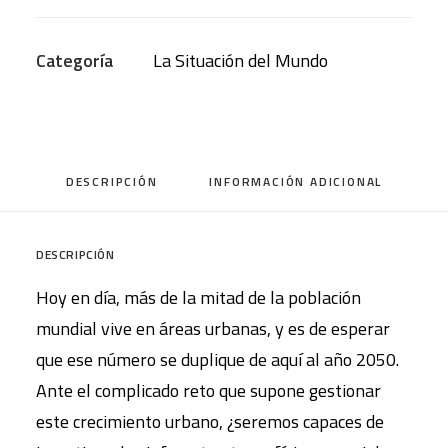
La
Situación
Categoría
La Situación del Mundo
del
Mundo
2016
cantidad
DESCRIPCIÓN
INFORMACIÓN ADICIONAL
DESCRIPCIÓN
Hoy en día, más de la mitad de la población
mundial vive en áreas urbanas, y es de esperar
que ese número se duplique de aquí al año 2050.
Ante el complicado reto que supone gestionar
este crecimiento urbano, ¿seremos capaces de