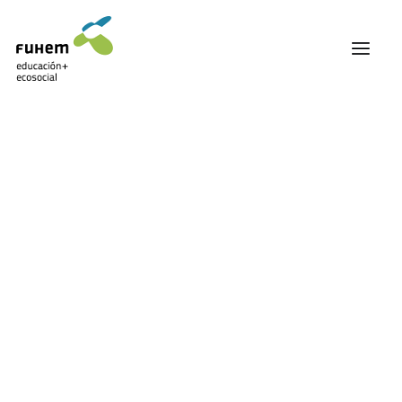
FUHEM
ÁREA EDUCATIVA
ÁREA ECOSOCIAL
60 ANIVERSARIO
PATRONATO Y EQUIPO DIRECTIVO
TRANSPARENCIA Y BUENAS PRÁCTICAS
TRAYECTORIA
PREMIOS Y RECONOCIMIENTOS
TRABAJAMOS EN RED
TRABAJA EN FUHEM
COMUNIDAD FUHEM