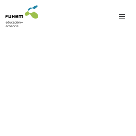
FUHEM
ÁREA EDUCATIVA
ÁREA ECOSOCIAL
60 ANIVERSARIO
PATRONATO Y EQUIPO DIRECTIVO
TRANSPARENCIA Y BUENAS PRÁCTICAS
TRAYECTORIA
PREMIOS Y RECONOCIMIENTOS
TRABAJAMOS EN RED
TRABAJA EN FUHEM
COMUNIDAD FUHEM