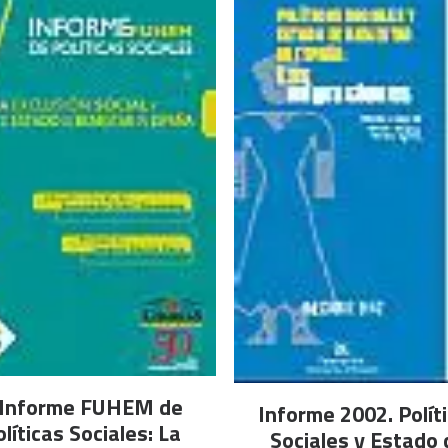
AÑADIR AL CARRITO
 Informe FUHEM de
LEER MÁS
Informe 2002. Polít
olíticas Sociales: La
Sociales y Estado 