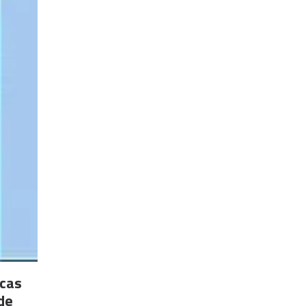
icas
de