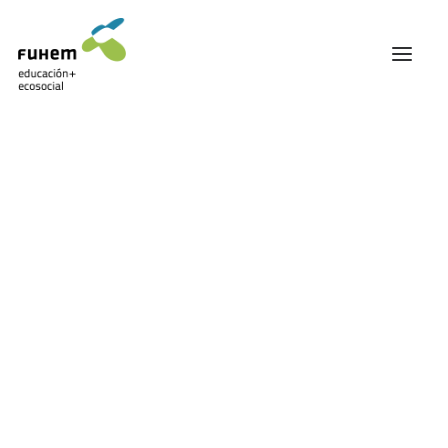
FUHEM
ÁREA EDUCATIVA
ÁREA ECOSOCIAL
60 ANIVERSARIO
PATRONATO Y EQUIPO DIRECTIVO
TRANSPARENCIA Y BUENAS PRÁCTICAS
TRAYECTORIA
PREMIOS Y RECONOCIMIENTOS
TRABAJAMOS EN RED
TRABAJA EN FUHEM
COMUNIDAD FUHEM