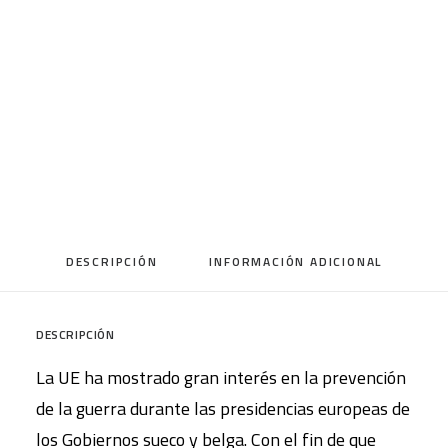
7,50
€
IVA inc.
Sin existencias
CART
Tu carrito está vacío.
Categoría
Revista PAPELES
DESCRIPCIÓN
INFORMACIÓN ADICIONAL
DESCRIPCIÓN
La UE ha mostrado gran interés en la prevención
de la guerra durante las presidencias europeas de
los Gobiernos sueco y belga. Con el fin de que