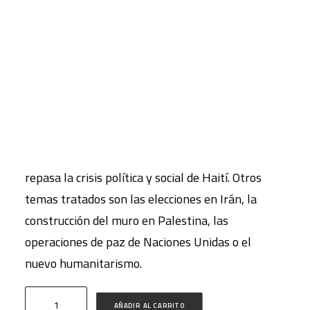
internacional
CART
9,00
€
Tu carrito está vacío.
IVA inc.
La repercusión de los atentados del 11 de marzo
en Madrid, el papel de España en el mundo y su
influencia en la agenda global es analizada por
diversos autores. El «Observatorio de conflictos»
repasa la crisis política y social de Haití. Otros
temas tratados son las elecciones en Irán, la
construcción del muro en Palestina, las
operaciones de paz de Naciones Unidas o el
nuevo humanitarismo.
Papeles
AÑADIR AL CARRITO