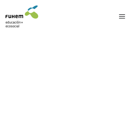
FUHEM
ÁREA EDUCATIVA
ÁREA ECOSOCIAL
60 ANIVERSARIO
PATRONATO Y EQUIPO DIRECTIVO
TRANSPARENCIA Y BUENAS PRÁCTICAS
TRAYECTORIA
PREMIOS Y RECONOCIMIENTOS
TRABAJAMOS EN RED
TRABAJA EN FUHEM
COMUNIDAD FUHEM