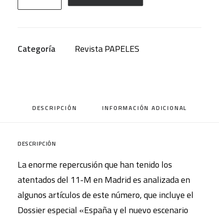
de
Cuestiones
Internacionales
Categoría
Revista PAPELES
(Nº
85).
España
ante
DESCRIPCIÓN
INFORMACIÓN ADICIONAL
el
terrorismo
y
DESCRIPCIÓN
el
La enorme repercusión que han tenido los
nuevo
atentados del 11-M en Madrid es analizada en
escenario
algunos artículos de este número, que incluye el
internacional
Dossier especial «España y el nuevo escenario
cantidad