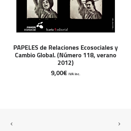
AÑADIR AL CARRITO
PAPELES de Relaciones Ecosociales y
Cambio Global. (Número 118, verano
2012)
9,00
€
IVA inc.