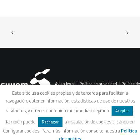
Aviso legal
|
Política de privacidad
|
Política de
Este sitio usa cookies propias y de terceros para facilitar la
navegación, obtener información, estadísticas de uso de nuestros
cookies
|
Condiciones legales de venta
visitantes, y ofrecer contenido multimedia integrado
.
Aceptar
También puede
la instalación de cookies clicando en
Rechazar
Configurar cookies. Para más información consulte nuestra
Política
de cookies