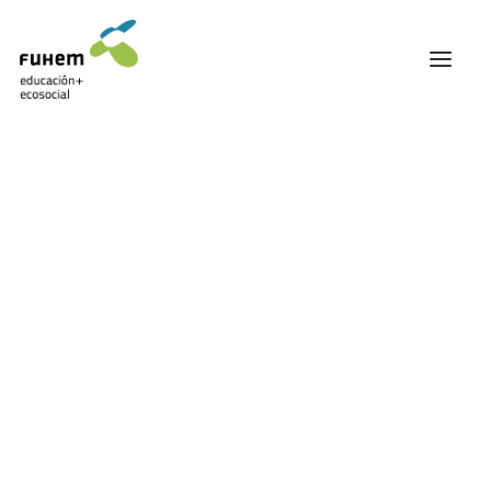
FUHEM
ÁREA EDUCATIVA
ÁREA ECOSOCIAL
60 ANIVERSARIO
PATRONATO Y EQUIPO DIRECTIVO
TRANSPARENCIA Y BUENAS PRÁCTICAS
TRAYECTORIA
PREMIOS Y RECONOCIMIENTOS
TRABAJAMOS EN RED
TRABAJA EN FUHEM
COMUNIDAD FUHEM