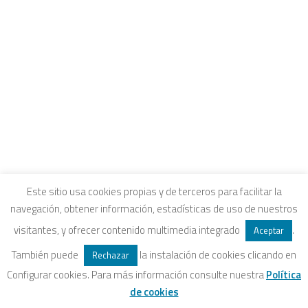
CONTACTO
INTRANET Y CANALES DE ESCUCHA
Economía Inclusiva & Papeles 2024
COLEGIOS FUHEM
EDUCACIÓN ECOSOCIAL
SELLO ECOSOCIAL
REVISTA PAPELES
INFORME ECOSOCIAL
DOSIERES ECOSOCIALES
COLECCIÓN ECONOMÍA INCLUSIVA
Aviso legal
|
Política de privacidad
|
Política de
ECONOMÍA CRÍTICA
Este sitio usa cookies propias y de terceros para facilitar la
navegación, obtener información, estadísticas de uso de nuestros
ALQUILER DE ESPACIOS
cookies
|
Condiciones legales de venta
visitantes, y ofrecer contenido multimedia integrado
.
Aceptar
También puede
la instalación de cookies clicando en
Rechazar
Configurar cookies. Para más información consulte nuestra
Política
SEARCH
de cookies