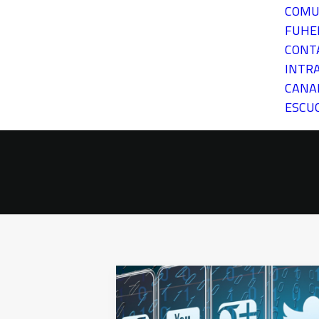
COMU
FUH
CONT
INTR
CANA
ESCU