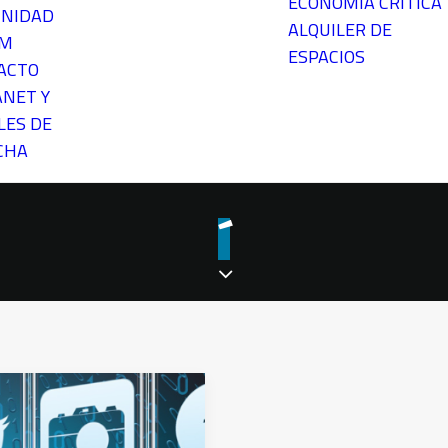
ECONOMÍA CRÍTICA
NIDAD
ALQUILER DE
EM
ESPACIOS
ACTO
ANET Y
LES DE
CHA
´