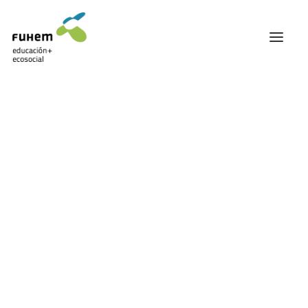
FUHEM
ÁREA EDUCATIVA
ÁREA ECOSOCIAL
60 ANIVERSARIO
PATRONATO Y EQUIPO DIRECTIVO
África
TRANSPARENCIA Y BUENAS PRÁCTICAS
TRAYECTORIA
PREMIOS Y RECONOCIMIENTOS
TRABAJAMOS EN RED
TRABAJA EN FUHEM
COMUNIDAD FUHEM