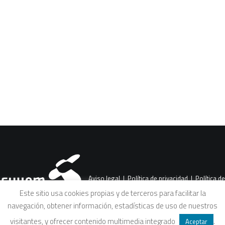
Las empresas privadas de energías
renovables se anuncian como
CART
Tu carrito está vacío.
salvadoras del planeta, pero tanto en el
norte como en el…
Aviso legal
|
Política de privacidad
|
Política de
Este sitio usa cookies propias y de terceros para facilitar la
navegación, obtener información, estadísticas de uso de nuestros
cookies
|
Condiciones legales de venta
visitantes, y ofrecer contenido multimedia integrado
.
Aceptar