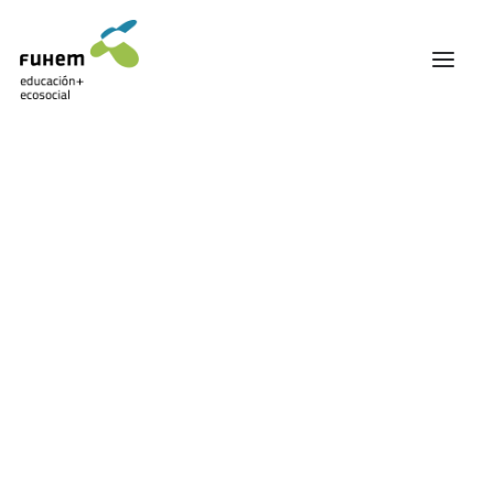
FUHEM
ÁREA EDUCATIVA
ÁREA ECOSOCIAL
60 ANIVERSARIO
PATRONATO Y EQUIPO DIRECTIVO
Alemania
TRANSPARENCIA Y BUENAS PRÁCTICAS
TRAYECTORIA
PREMIOS Y RECONOCIMIENTOS
TRABAJAMOS EN RED
TRABAJA EN FUHEM
COMUNIDAD FUHEM