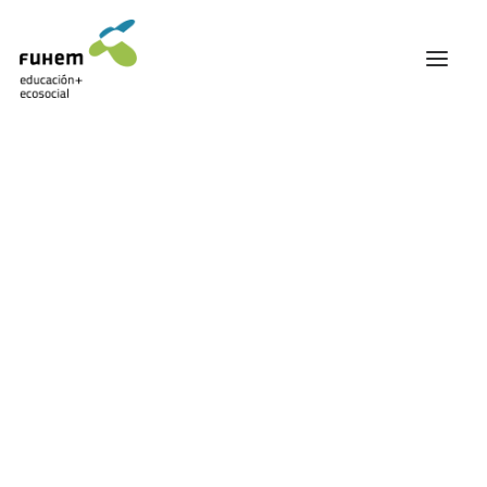
FUHEM
ÁREA EDUCATIVA
ÁREA ECOSOCIAL
60 ANIVERSARIO
PATRONATO Y EQUIPO DIRECTIVO
Ártico
TRANSPARENCIA Y BUENAS PRÁCTICAS
TRAYECTORIA
PREMIOS Y RECONOCIMIENTOS
TRABAJAMOS EN RED
TRABAJA EN FUHEM
COMUNIDAD FUHEM