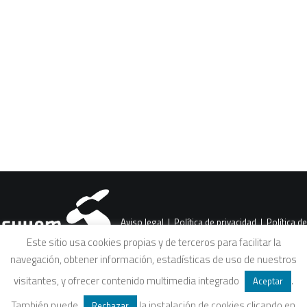
Selección de recursos didácticos del blog
Tiempo de Actuar cuyo contenido tiene
CART
Tu carrito está vacío.
que ver con la emergencia climática,…
Aviso legal
|
Política de privacidad
|
Política de
Este sitio usa cookies propias y de terceros para facilitar la
navegación, obtener información, estadísticas de uso de nuestros
cookies
|
Condiciones legales de venta
visitantes, y ofrecer contenido multimedia integrado
.
Aceptar
También puede
la instalación de cookies clicando en
Rechazar