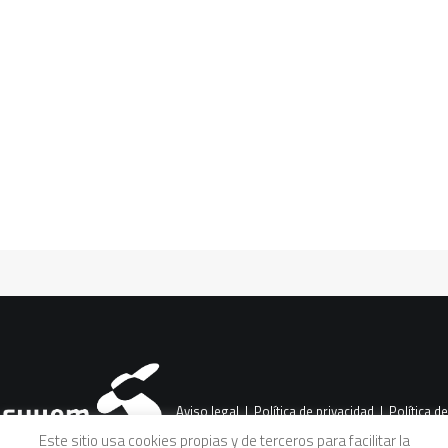
Fernando Luengo y Miren
Etxezarreta
CART
Diálogo entre Adoración Guamán,
Tu carrito está vacío.
Fernando Luengo y Miren Etxezarreta
donde se expone su visión en torno a la
evolución,…
Aviso legal
|
Política de privacidad
|
Política de
Este sitio usa cookies propias y de terceros para facilitar la