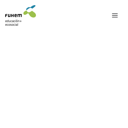
FUHEM
ÁREA EDUCATIVA
ÁREA ECOSOCIAL
60 ANIVERSARIO
PATRONATO Y EQUIPO DIRECTIVO
Brexit
TRANSPARENCIA Y BUENAS PRÁCTICAS
TRAYECTORIA
PREMIOS Y RECONOCIMIENTOS
TRABAJAMOS EN RED
TRABAJA EN FUHEM
COMUNIDAD FUHEM