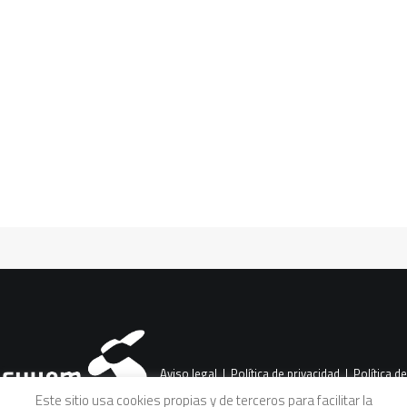
Fernando Luengo y Miren
Etxezarreta
CART
Diálogo entre Adoración Guamán,
Tu carrito está vacío.
Fernando Luengo y Miren Etxezarreta
donde se expone su visión en torno a la
evolución,…
Aviso legal
|
Política de privacidad
|
Política de
Este sitio usa cookies propias y de terceros para facilitar la