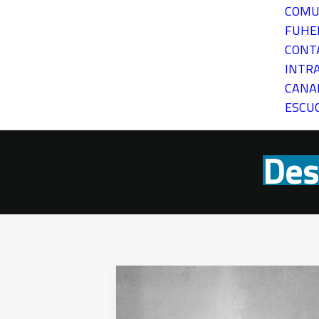
COMU
FUH
CONT
INTR
CANA
ESCU
Des