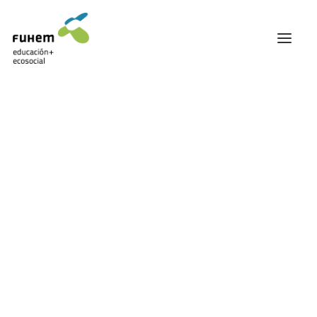
FUHEM
ÁREA EDUCATIVA
ÁREA ECOSOCIAL
60 ANIVERSARIO
PATRONATO Y EQUIPO DIRECTIVO
Ecoansiedad
TRANSPARENCIA Y BUENAS PRÁCTICAS
TRAYECTORIA
PREMIOS Y RECONOCIMIENTOS
TRABAJAMOS EN RED
TRABAJA EN FUHEM
COMUNIDAD FUHEM