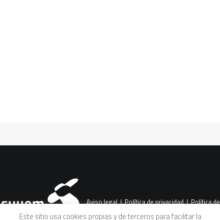
estado precario de completa
incertidumbre
CART
La precariedad alude a la degradación
Tu carrito está vacío.
generalizada de las condiciones
laborales que sufre gran parte de los
jóvenes y…
Aviso legal
|
Política de privacidad
|
Política de
Este sitio usa cookies propias y de terceros para facilitar la