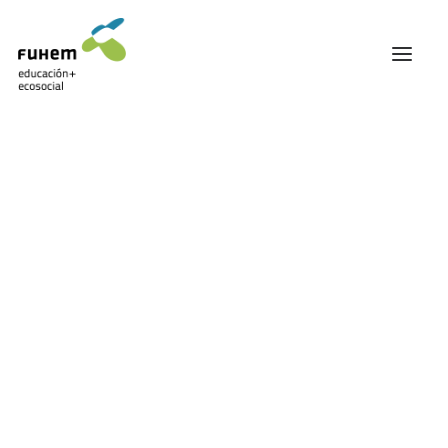
FUHEM
ÁREA EDUCATIVA
ÁREA ECOSOCIAL
60 ANIVERSARIO
PATRONATO Y EQUIPO DIRECTIVO
Empleo Juvenil
TRANSPARENCIA Y BUENAS PRÁCTICAS
TRAYECTORIA
PREMIOS Y RECONOCIMIENTOS
TRABAJAMOS EN RED
TRABAJA EN FUHEM
COMUNIDAD FUHEM