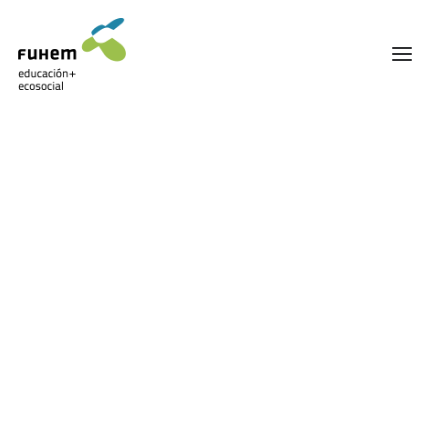
FUHEM
ÁREA EDUCATIVA
ÁREA ECOSOCIAL
60 ANIVERSARIO
PATRONATO Y EQUIPO DIRECTIVO
Eutopía
TRANSPARENCIA Y BUENAS PRÁCTICAS
TRAYECTORIA
PREMIOS Y RECONOCIMIENTOS
TRABAJAMOS EN RED
TRABAJA EN FUHEM
COMUNIDAD FUHEM